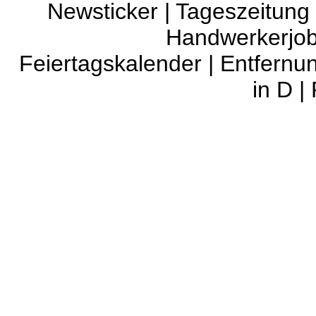
Newsticker
|
Tageszeitung
Handwerkerjo
Feiertagskalender
|
Entfernu
in D
|