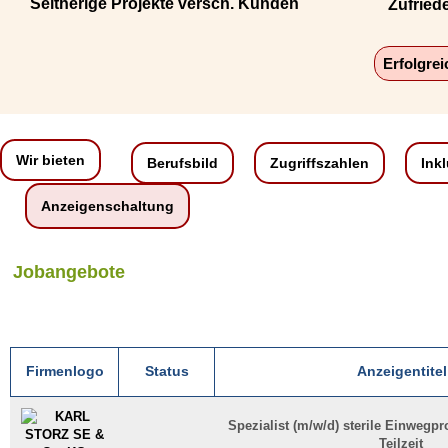
Seitherige Projekte versch. Kunden
Zufried
Erfolgre
Wir bieten
Berufsbild
Zugriffszahlen
Ink
Anzeigenschaltung
Jobangebote
Firmenlogo
Status
Anzeigentitel
Spezialist (m/w/d) sterile Einwegpro
Teilzeit