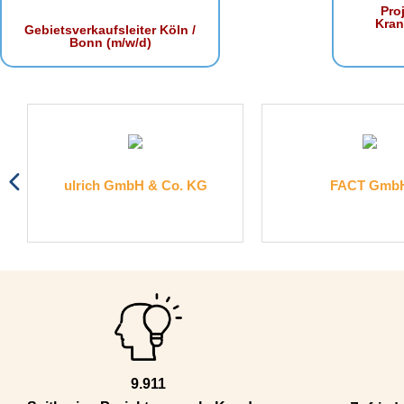
Proj
Kra
Gebietsverkaufsleiter Köln /
Bonn (m/w/d)
ulrich GmbH & Co. KG
FACT Gmb
9.911