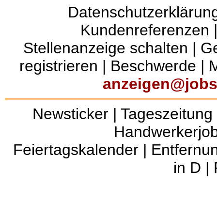
Datenschutzerklärun
Kundenreferenzen
Stellenanzeige schalten
|
Ge
registrieren
|
Beschwerde
|
M
anzeigen@jobs
Newsticker
|
Tageszeitung
Handwerkerjo
Feiertagskalender
|
Entfernu
in D
|