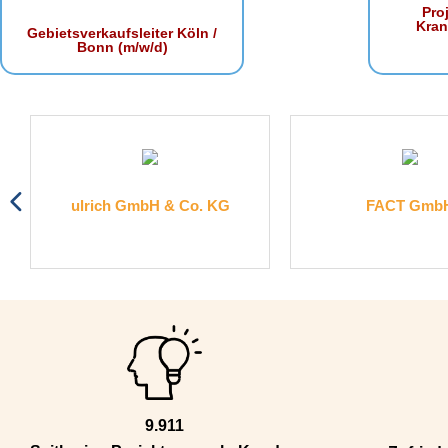
Proj
Kra
Gebietsverkaufsleiter Köln /
Bonn (m/w/d)
ulrich GmbH & Co. KG
FACT Gmb
9.911