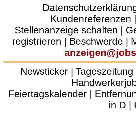
Datenschutzerklärun
Kundenreferenzen
Stellenanzeige schalten
|
Ge
registrieren
|
Beschwerde
|
M
anzeigen@jobs
Newsticker
|
Tageszeitung
Handwerkerjo
Feiertagskalender
|
Entfernu
in D
|