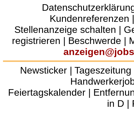
Datenschutzerklärun
Kundenreferenzen
Stellenanzeige schalten
|
Ge
registrieren
|
Beschwerde
|
M
anzeigen@jobs
Newsticker
|
Tageszeitung
Handwerkerjo
Feiertagskalender
|
Entfernu
in D
|