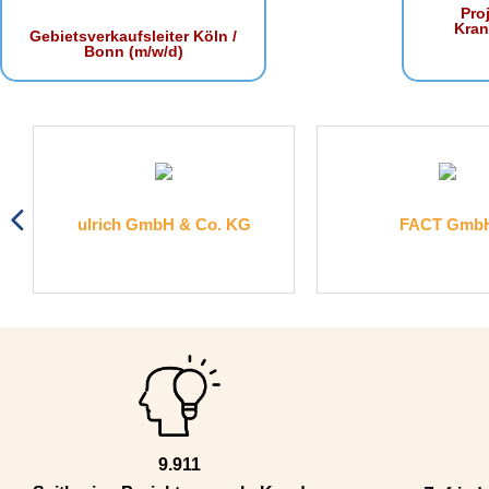
Proj
Kra
Gebietsverkaufsleiter Köln /
Bonn (m/w/d)
ulrich GmbH & Co. KG
FACT Gmb
9.911